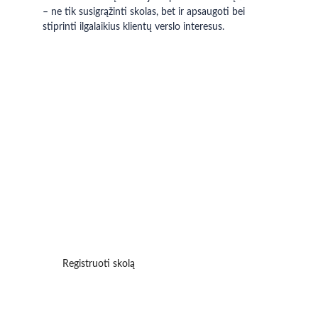
– ne tik susigrąžinti skolas, bet ir apsaugoti bei 
stiprinti ilgalaikius klientų verslo interesus.
Užregistruokite savo 
skolą ir mes 
pateiksime jums 
pasiūlymą:
Mes peržiūrėsime pateiktą informaciją ir 
informuosime apie galimus sprendimus per 24 hours.
Registruoti skolą