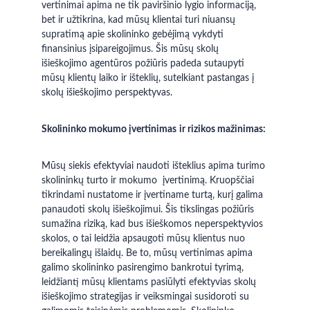
vertinimai apima ne tik paviršinio lygio informaciją, 
bet ir užtikrina, kad mūsų klientai turi niuansų 
supratimą apie skolininko gebėjimą vykdyti 
finansinius įsipareigojimus. Šis mūsų skolų 
išieškojimo agentūros požiūris padeda sutaupyti 
mūsų klientų laiko ir išteklių, sutelkiant pastangas į 
skolų išieškojimo perspektyvas.
Skolininko mokumo įvertinimas
ir rizikos mažinimas:
Mūsų siekis efektyviai naudoti išteklius apima turimo 
skolininkų turto ir mokumo  įvertinimą. Kruopščiai 
tikrindami nustatome ir įvertiname turtą, kurį galima 
panaudoti skolų išieškojimui. Šis tikslingas požiūris 
sumažina riziką, kad bus išieškomos neperspektyvios 
skolos, o tai leidžia apsaugoti mūsų klientus nuo 
bereikalingų išlaidų. Be to, mūsų vertinimas apima 
galimo skolininko pasirengimo bankrotui tyrimą, 
leidžiantį mūsų klientams pasiūlyti efektyvias skolų 
išieškojimo strategijas ir veiksmingai susidoroti su 