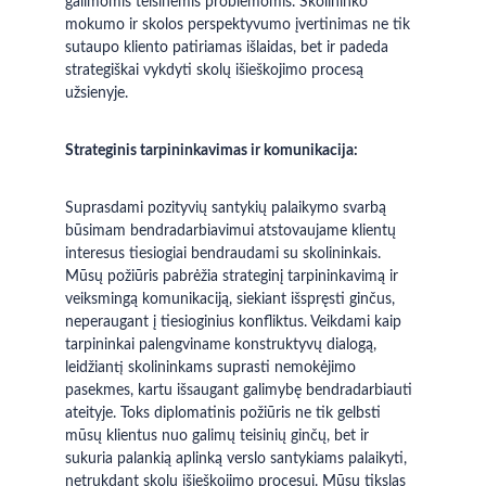
galimomis teisinėmis problemomis. Skolininko 
mokumo ir skolos perspektyvumo įvertinimas ne tik 
sutaupo kliento patiriamas išlaidas, bet ir padeda 
strategiškai vykdyti skolų išieškojimo procesą 
užsienyje.
Strateginis tarpininkavimas ir komunikacija:
Suprasdami pozityvių santykių palaikymo svarbą 
būsimam bendradarbiavimui atstovaujame klientų 
interesus tiesiogiai bendraudami su skolininkais. 
Mūsų požiūris pabrėžia strateginį tarpininkavimą ir 
veiksmingą komunikaciją, siekiant išspręsti ginčus, 
neperaugant į tiesioginius konfliktus. Veikdami kaip 
tarpininkai palengviname konstruktyvų dialogą, 
leidžiantį skolininkams suprasti nemokėjimo 
pasekmes, kartu išsaugant galimybę bendradarbiauti 
ateityje. Toks diplomatinis požiūris ne tik gelbsti 
mūsų klientus nuo galimų teisinių ginčų, bet ir 
sukuria palankią aplinką verslo santykiams palaikyti, 
netrukdant skolų išieškojimo procesui. Mūsų tikslas 